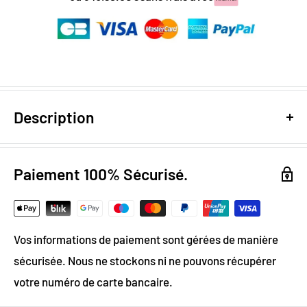
Description
Design digital
: colorimétrie optimale / effet trompe
l’oeil
Paiement 100% Sécurisé.
Papier Peint Intissé : pose facile & durable
Grammage :
200g
Vos informations de paiement sont gérées de manière
Vinyle & Canvas anti-allergène
sécurisée. Nous ne stockons ni ne pouvons récupérer
Matière ignifugée, anti-statique et anti-moisissure
votre numéro de carte bancaire.