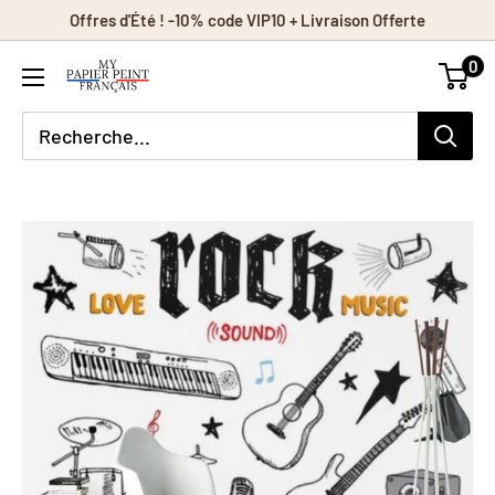
Passer
Offres d'Été ! -10% code VIP10 + Livraison Offerte
au
0
contenu