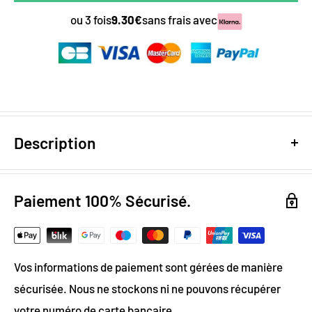
ou 3 fois
9.30€
sans frais avec
Description
Design numérique
: colorimétrie optimale / effet
trompe l'œil
Paiement 100% Sécurisé.
Papier Peint Intissé : pose facile & durable
Grammage :
200g
Vos informations de paiement sont gérées de manière
Vinyle & Toile anti-allergène
sécurisée. Nous ne stockons ni ne pouvons récupérer
Matière ignifugée, antistatique et anti-moisissure
votre numéro de carte bancaire.