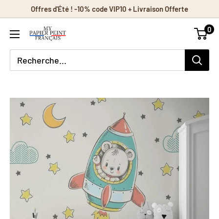
Passer
Offres d'Été ! -10% code VIP10 + Livraison Offerte
au
0
contenu