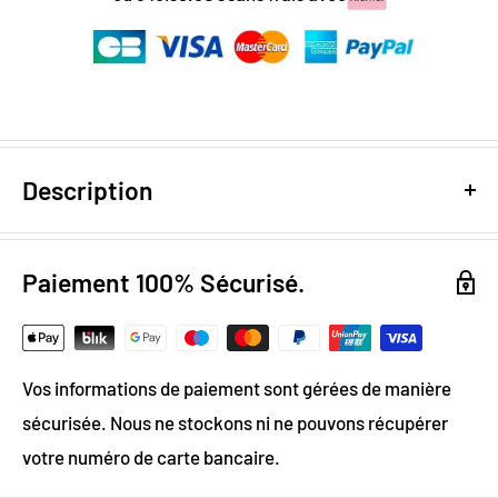
Description
Design numérique
: colorimétrie optimale / effet
trompe l'œil
Paiement 100% Sécurisé.
Papier Peint Intissé : pose facile & durable
Grammage :
200g
Vos informations de paiement sont gérées de manière
Vinyle & Toile anti-allergène
sécurisée. Nous ne stockons ni ne pouvons récupérer
Matière ignifugée, antistatique et anti-moisissure
votre numéro de carte bancaire.