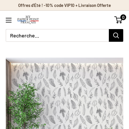
Passer
Offres d'Été ! -10% code VIP10 + Livraison Offerte
au
0
contenu